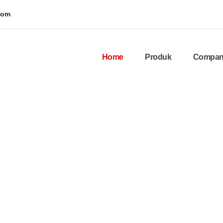
com
Home
Produk
Company
Bikin Sera
Praktis, C
Saatnya membuat tim kamu
yak