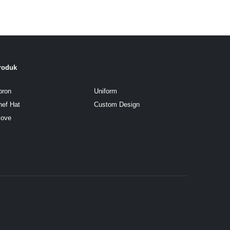
roduk
roduk
pron
Uniform
hef Hat
Custom Design
love