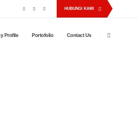
HUBUNGI KAMI
 Profile
Portofolio
Contact Us
gam Jadi Lebih Mudah
epat, dan Tanpa Ribet
 rapi & percaya diri, agar pelanggan pun
in pada brand kamu.