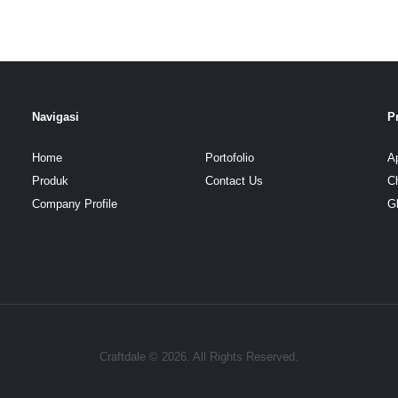
Navigation
P
Navigasi
P
Home
Portofolio
A
Produk
Contact Us
C
Company Profile
G
Craftdale © 2026. All Rights Reserved.