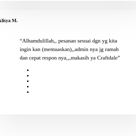
Alisya M.
“Alhamdulillah,, pesanan sesuai dgn yg kita
ingin kan (memuaskan),,admin nya jg ramah
dan cepat respon nya,,,makasih ya Craftdale”