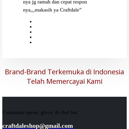
nya jg ramah dan cepat respon
nya,,,makasih ya Craftdale”
Brand-Brand Terkemuka di Indonesia
Telah Memercayai Kami
Customize apron, glove, & chef hat
craftdaleshop@gmail.com