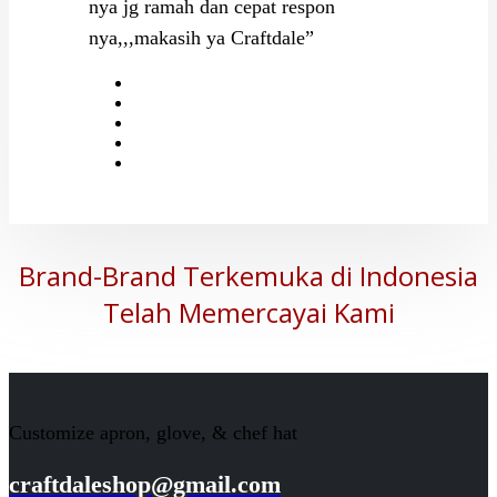
nya jg ramah dan cepat respon
nya,,,makasih ya Craftdale”
Brand-Brand Terkemuka di Indonesia
Telah Memercayai Kami
Customize apron, glove, & chef hat
craftdaleshop@gmail.com