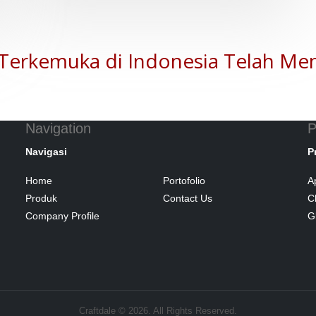
Terkemuka di Indonesia Telah Me
Navigation
P
Navigasi
P
Home
Portofolio
A
Produk
Contact Us
C
Company Profile
G
Craftdale © 2026. All Rights Reserved.