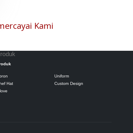
mercayai Kami
roduk
roduk
pron
Uniform
hef Hat
Custom Design
love