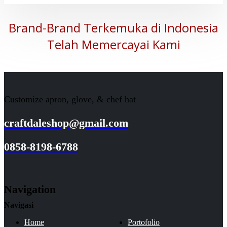
Brand-Brand Terkemuka di Indonesia
Telah Memercayai Kami
Customize apron, glove, & chef hat
craftdaleshop@gmail.com
0858-8198-6788
Navigation
Navigasi
Home
Portofolio