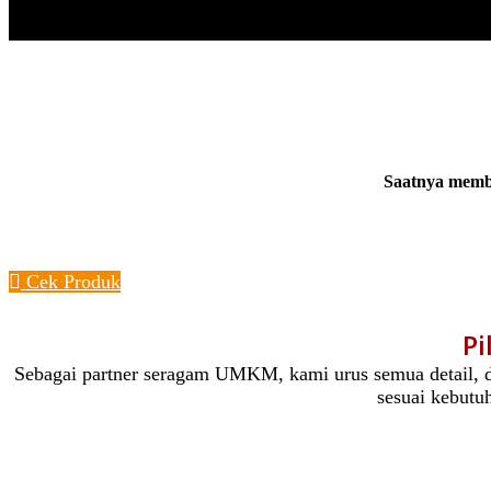
Saatnya membu
Konsultasi Sekarang
Cek Produk
Pi
Sebagai partner seragam UMKM, kami urus semua detail, dar
sesuai kebutuh