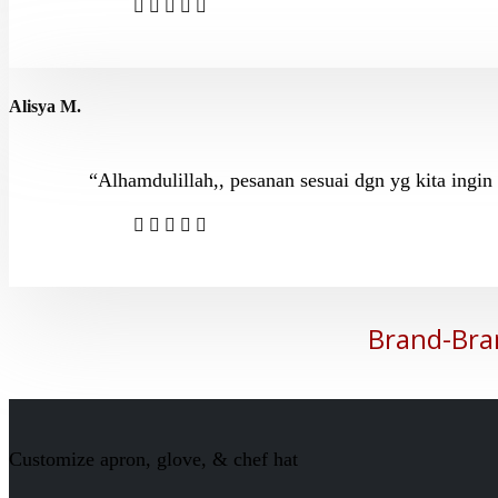
Alisya M.
“Alhamdulillah,, pesanan sesuai dgn yg kita ingi
Brand-Bra
Customize apron, glove, & chef hat